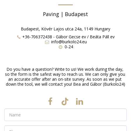
Paving | Budapest
Budapest, Kövér Lajos utca 24a, 1149 Hungary
+36-706372438
-
Gábor Gecse ev / Beáta Páll ev
info@burkolo24.eu
0-24
Do you have a question? Write to us! We work during the day, 
so the form is the safest way to reach us. We can only give you 
an accurate offer after an on-site survey. As soon as we put 
down the tool, we will contact you! Bea and Gábor (Burkolo24)