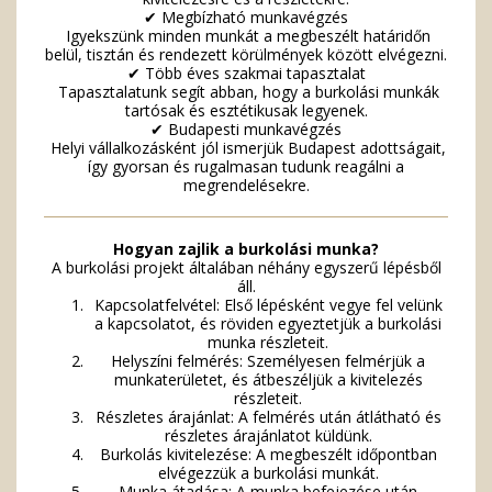
✔ Megbízható munkavégzés
Igyekszünk minden munkát a megbeszélt határidőn
belül, tisztán és rendezett körülmények között elvégezni.
✔ Több éves szakmai tapasztalat
Tapasztalatunk segít abban, hogy a burkolási munkák
tartósak és esztétikusak legyenek.
✔ Budapesti munkavégzés
Helyi vállalkozásként jól ismerjük Budapest adottságait,
így gyorsan és rugalmasan tudunk reagálni a
megrendelésekre.
Hogyan zajlik a burkolási munka?
A burkolási projekt általában néhány egyszerű lépésből
áll.
Kapcsolatfelvétel: Első lépésként vegye fel velünk
a kapcsolatot, és röviden egyeztetjük a burkolási
munka részleteit.
Helyszíni felmérés: Személyesen felmérjük a
munkaterületet, és átbeszéljük a kivitelezés
részleteit.
Részletes árajánlat: A felmérés után átlátható és
részletes árajánlatot küldünk.
Burkolás kivitelezése: A megbeszélt időpontban
elvégezzük a burkolási munkát.
Munka átadása: A munka befejezése után