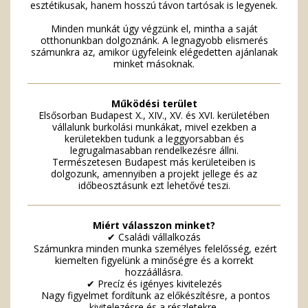
esztétikusak, hanem hosszú távon tartósak is legyenek.
Minden munkát úgy végzünk el, mintha a saját
otthonunkban dolgoznánk. A legnagyobb elismerés
számunkra az, amikor ügyfeleink elégedetten ajánlanak
minket másoknak.
Működési terület
Elsősorban Budapest X., XIV., XV. és XVI. kerületében
vállalunk burkolási munkákat, mivel ezekben a
kerületekben tudunk a leggyorsabban és
legrugalmasabban rendelkezésre állni.
Természetesen Budapest más kerületeiben is
dolgozunk, amennyiben a projekt jellege és az
időbeosztásunk ezt lehetővé teszi.
Miért válasszon minket?
✔ Családi vállalkozás
Számunkra minden munka személyes felelősség, ezért
kiemelten figyelünk a minőségre és a korrekt
hozzáállásra.
✔ Precíz és igényes kivitelezés
Nagy figyelmet fordítunk az előkészítésre, a pontos
kivitelezésre és a részletekre.