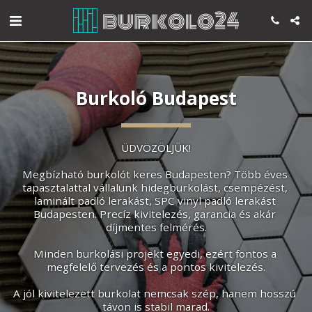
Burkoló Budapest
ÜDVÖZÖLJÜK!
Megbízható burkolót keres Budapesten? Több éves 
tapasztalattal vállalunk hidegburkolást, csempézést, 
laminált padló lerakást, SPC vinyl padló lerakást 
Budapesten. Precíz kivitelezés, garancia és akár 
díjmentes felmérés.
Minden burkolási projekt egyedi, ezért fontos a 
megfelelő tervezés és a pontos kivitelezés.
A jól kivitelezett burkolat nemcsak szép, hanem hosszú 
távon is stabil marad.