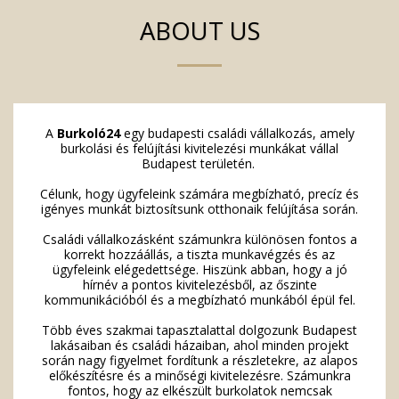
ABOUT US
A
Burkoló24
egy budapesti családi vállalkozás, amely
burkolási és felújítási kivitelezési munkákat vállal
Budapest területén.
Célunk, hogy ügyfeleink számára megbízható, precíz és
igényes munkát biztosítsunk otthonaik felújítása során.
Családi vállalkozásként számunkra különösen fontos a
korrekt hozzáállás, a tiszta munkavégzés és az
ügyfeleink elégedettsége. Hiszünk abban, hogy a jó
hírnév a pontos kivitelezésből, az őszinte
kommunikációból és a megbízható munkából épül fel.
Több éves szakmai tapasztalattal dolgozunk Budapest
lakásaiban és családi házaiban, ahol minden projekt
során nagy figyelmet fordítunk a részletekre, az alapos
előkészítésre és a minőségi kivitelezésre. Számunkra
fontos, hogy az elkészült burkolatok nemcsak