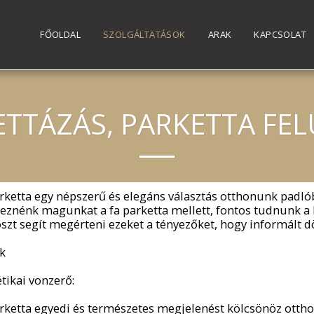
FŐOLDAL
SZOLGÁLTATÁSOK
ARAK
KAPCSOLAT
TTÁZÁS, PARKETTA FEL
arketta egy népszerű és elegáns választás otthonunk padl
leznénk magunkat a fa parketta mellett, fontos tudnunk a 
szt segít megérteni ezeket a tényezőket, hogy informált 
k
étikai vonzerő:
arketta egyedi és természetes megjelenést kölcsönöz otth