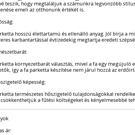
vé teszik, hogy megtaláljuk a számunkra legvonzóbb stílust
enése emeli az otthonunk értékét is.
ósság:
arketta hosszú élettartamú és ellenálló anyag. Jól bírja a 
eres karbantartással évtizedekig megtartja eredeti széps
mészetbarát:
arketta környezetbarát választás, mivel a fa egy megújuló 
etők, így a fa parketta készítése nem járul hozzá az erdői
őszigetelő képesség:
arketta természetes hőszigetelő tulajdonságokkal rendelke
l csökkenthetjük a fűtési költségeket és kényelmesebbé teh
nyok
s ár: