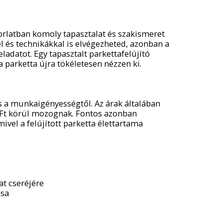
orlatban komoly tapasztalat és szakismeret
 és technikákkal is elvégezheted, azonban a
adatot. Egy tapasztalt parkettafelújító
 parketta újra tökéletesen nézzen ki.
és a munkaigényességtől. Az árak általában
 Ft körül mozognak. Fontos azonban
ivel a felújított parketta élettartama
at cseréjére
ása