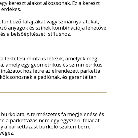
gy kereszt alakot alkossonak. Ez a kereszt
s érdekes.
ülönböző fafajtákat vagy színárnyalatokat,
öző anyagok és színek kombinációja lehetővé
és a belsőépítészeti stílushoz.
a fektetési minta is létezik, amelyek még
nta, amely egy geometrikus és szimmetrikus
ntázatot hoz létre az elrendezett parketta
kölcsönöznek a padlónak, és garantáltan
ó burkolata. A természetes fa megjelenése és
an a parkettázás nem egy egyszerű feladat,
gy a parkettázást burkoló szakemberre
végez.