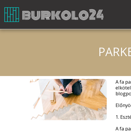
PARKE
A fa p
elköte
blogpo
Előnyö
1. Eszt
A fa p