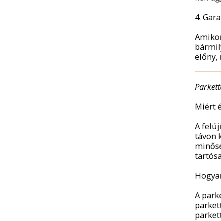
4. Gar
Amikor
bármil
előny,
Parketta
Miért 
A felú
távon 
minősé
tartós
Hogyan
A parke
parkett
parkett