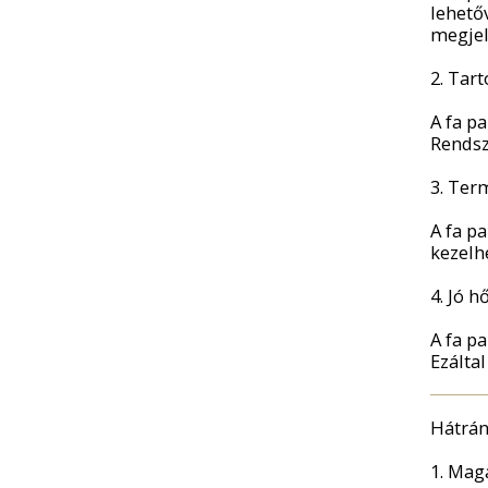
lehető
megjel
2. Tart
A fa p
Rendsz
3. Ter
A fa p
kezelh
4. Jó h
A fa p
Ezálta
Hátrá
1. Maga