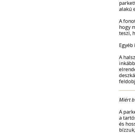
parket
alakú e
A fono
hogy m
teszi, 
Egyéb 
A hals
inkább
elrend
deszká
feldob
Miért b
A park
a tart
és hos
bízzuk