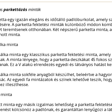
as
parkettázás
minták
etta egy igazán elegáns és időtálló padlóburkolat, amely s
zésére. A parketta fektetési minták különböző módon komb
yt teremtsenek otthonában. Két népszerű parketta minta, 
nott minta.
lka minta
zálka minta egy klasszikus parketta fektetési minta, amely
ak. A minta lényege, hogy a parketta deszkákat 45 fokos sz
nak. Ez a V alakú elrendezés egyedi és látványos hatást kel
zálka minta sokféle anyagból készülhet, beleértve a hagyom
ác. Az egyedi fa mintázatok és színek lehetővé teszik, hog
ez illeszthesse.
 minta
tt minta egy másik izgalmas lehetőség a parketta fektetésé
enést kölcsönöz a padlónak, és garantáltan lenyűgözi a lát