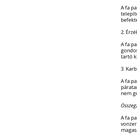
A fa p
telepí
befekt
2. Érz
A fa p
gondos
tartó k
3. Kar
A fa p
párata
nem go
Összeg
A fa p
vonzer
magas 