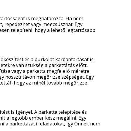
 tartósságát is meghatározza. Ha nem
t, repedezhet vagy megcsúszhat. Egy
sen telepíteni, hogy a lehető legtartósabb
őkészítést és a burkolat karbantartását is.
etekre van szükség a parkettázás előtt,
olítása vagy a parketta megfelelő méretre
ogy hosszú távon megőrizze szépségét. Egy
kettát, hogy az minél tovább megőrizze
ést is igényel. A parketta telepítése és
mit a legtöbb ember kész megállni. Egy
 a parkettázási feladatokat, így Önnek nem