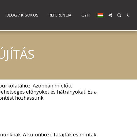
BLOG / KISOKOS
REFERENCIA
GYIK
ÚJÍTÁS
óburkolatához. Azonban mielőtt
lehetséges előnyöket és hátrányokat. Ez a
döntést hozhassunk.
onunknak. A különböző fafajták és minták