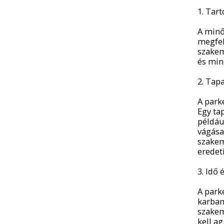
1. Tar
A minő
megfel
szakem
és min
2. Tap
A parke
Egy ta
például
vágása
szakem
eredeti
3. Idő
A parke
karban
szakem
kell a