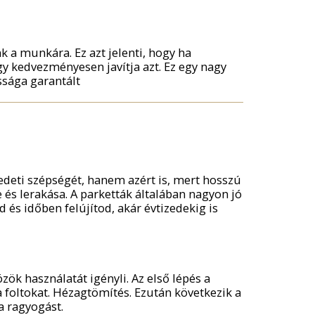
k a munkára. Ez azt jelenti, hogy ha
y kedvezményesen javítja azt. Ez egy nagy
ssága garantált
redeti szépségét, hanem azért is, mert hosszú
és lerakása. A parketták általában nagyon jó
s időben felújítod, akár évtizedekig is
özök használatát igényli. Az első lépés a
 a foltokat. Hézagtömítés. Ezután következik a
a ragyogást.