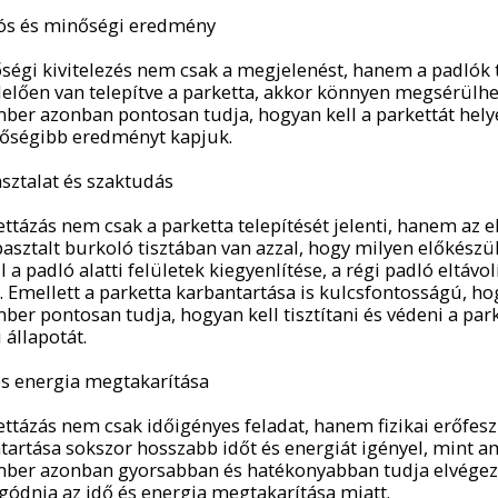
tós és minőségi eredmény
ségi kivitelezés nem csak a megjelenést, hanem a padlók
elően van telepítve a parketta, akkor könnyen megsérülhe
ber azonban pontosan tudja, hogyan kell a parkettát helye
őségibb eredményt kapjuk.
asztalat és szaktudás
ttázás nem csak a parketta telepítését jelenti, hanem az el
pasztalt burkoló tisztában van azzal, hogy milyen előkészül
 a padló alatti felületek kiegyenlítése, a régi padló eltáv
. Emellett a parketta karbantartása is kulcsfontosságú, h
ber pontosan tudja, hogyan kell tisztítani és védeni a par
 állapotát.
 és energia megtakarítása
ttázás nem csak időigényes feladat, hanem fizikai erőfeszít
tartása sokszor hosszabb időt és energiát igényel, mint a
ber azonban gyorsabban és hatékonyabban tudja elvégezni
ggódnia az idő és energia megtakarítása miatt.