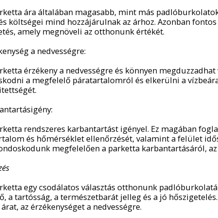
arketta ára általában magasabb, mint más padlóburkolatoké.
tés költségei mind hozzájárulnak az árhoz. Azonban fontos
etés, amely megnöveli az otthonunk értékét.
ékenység a nedvességre:
arketta érzékeny a nedvességre és könnyen megduzzadhat 
kodni a megfelelő páratartalomról és elkerülni a vízbeár
itettségét.
bantartásigény:
arketta rendszeres karbantartást igényel. Ez magában foglal
rtalom és hőmérséklet ellenőrzését, valamint a felület idő
ndoskodunk megfelelően a parketta karbantartásáról, az 
zés
arketta egy csodálatos választás otthonunk padlóburkolatáho
ő, a tartósság, a természetbarát jelleg és a jó hőszigetel
árat, az érzékenységet a nedvességre.