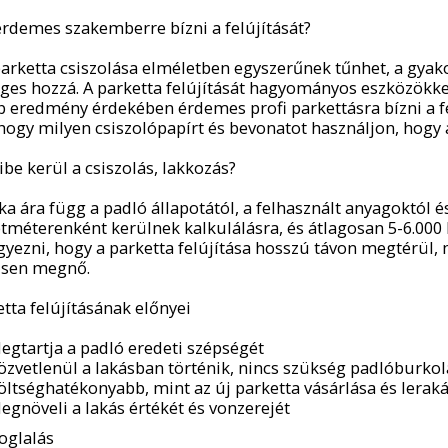
érdemes szakemberre bízni a felújítását?
parketta csiszolása elméletben egyszerűnek tűnhet, a gyak
ges hozzá. A parketta felújítását hagyományos eszközökkel
b eredmény érdekében érdemes profi parkettásra bízni a fel
 hogy milyen csiszolópapírt és bevonatot használjon, hogy a
be kerül a csiszolás, lakkozás?
a ára függ a padló állapotától, a felhasznált anyagoktól 
tméterenként kerülnek kalkulálásra, és átlagosan 5-6.000
yezni, hogy a parketta felújítása hosszú távon megtérül, m
ősen megnő.
tta felújításának előnyei
egtartja a padló eredeti szépségét
özvetlenül a lakásban történik, nincs szükség padlóburkol
öltséghatékonyabb, mint az új parketta vásárlása és lerak
egnöveli a lakás értékét és vonzerejét
oglalás