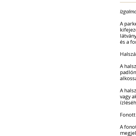
Izgalm
A park
kifeje
látván
és a fo
Halszá
A hals
padlón
alkossa
A hals
vagy ak
ízléséh
Fonott
A fono
megjel