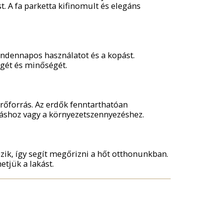
. A fa parketta kifinomult és elegáns
mindennapos használatot és a kopást.
égét és minőségét.
erőforrás. Az erdők fenntarthatóan
rtáshoz vagy a környezetszennyezéshez.
zik, így segít megőrizni a hőt otthonunkban.
etjük a lakást.