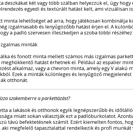
ta deszkákat két vagy több szálban helyezzük el, úgy hogy e
lrendezés egyedi és textúrált hatást kelt, ami vizuálisan i
tt minta lehetőséget ad arra, hogy játékosan kombinálja k
ég izgalmasabb és lenyűgözőbb hatást érjen el. A különb
hogy a padló szervesen illeszkedjen a szoba többi részéhez 
izgalmas minták
zálka és fonott minta mellett számos más izgalmas parkett
 meghökkentő hatást érhetnek el. Például az espalier mi
ezést alkalmaz, vagy a chevron minta, amely egy V alakú mi
kból. Ezek a minták különleges és lenyűgöző megjelenést 
ják otthonát.
ízza szakemberre a parkettázást?
etta a lakások és otthonok egyik legnépszerűbb és időtáll
óssága miatt sokan választják ezt a padlóburkolatot. Azonb
szú távú befektetésnek számít. Ezért kiemelten fontos, ho
, aki megfelelő tapasztalattal rendelkezik és profi munkát 