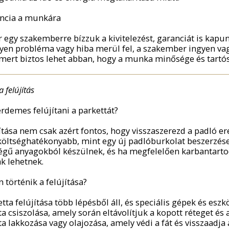
ancia a munkára
 egy szakemberre bízzuk a kivitelezést, garanciát is kapun
yen probléma vagy hiba merül fel, a szakember ingyen vag
 mert biztos lehet abban, hogy a munka minősége és tartó
 felújítás
érdemes felújítani a parkettát?
jítása nem csak azért fontos, hogy visszaszerezd a padló e
költséghatékonyabb, mint egy új padlóburkolat beszerzése 
gű anyagokból készülnek, és ha megfelelően karbantartod é
ak lehetnek.
 történik a felújítása?
tta felújítása több lépésből áll, és speciális gépek és eszk
a csiszolása, amely során eltávolítjuk a kopott réteget és
a lakkozása vagy olajozása, amely védi a fát és visszaadja 