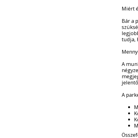
Miért 
Bár a 
szüksé
legjob
tudja,
Mennyi
A munk
négyze
megjeg
jelent
A parke
M
K
K
M
Összef