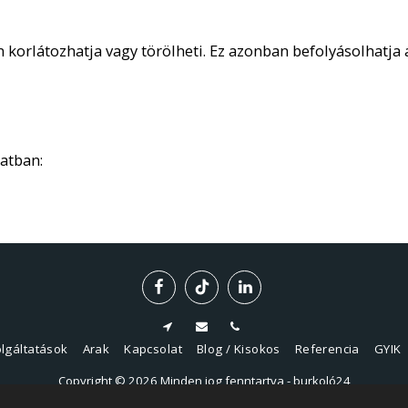
n korlátozhatja vagy törölheti. Ez azonban befolyásolhatj
atban:
lgáltatások
Arak
Kapcsolat
Blog / Kisokos
Referencia
GYIK
Copyright © 2026 Minden jog fenntartva -
burkoló24
Cookie
|
Adatvédelem