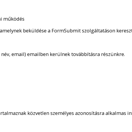
kai működés
amelynek beküldése a FormSubmit szolgáltatáson keresztü
. név, email) emailben kerülnek továbbításra részünkre.
 tartalmaznak közvetlen személyes azonosításra alkalmas i