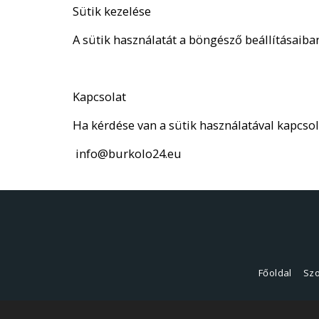
Sütik kezelése
A sütik használatát a böngésző beállításaiba
Kapcsolat
Ha kérdése van a sütik használatával kapcsol
info@burkolo24.eu
Főoldal
Szo