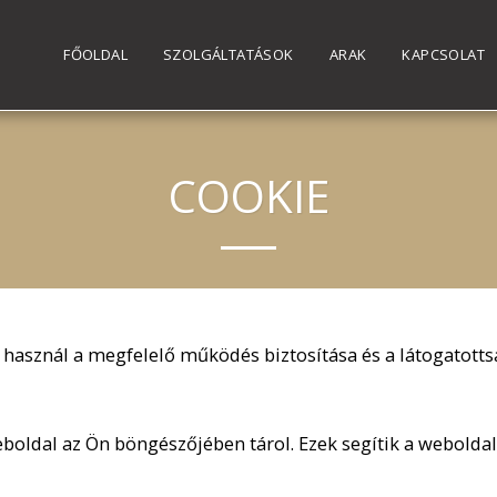
FŐOLDAL
SZOLGÁLTATÁSOK
ARAK
KAPCSOLAT
COOKIE
) használ a megfelelő működés biztosítása és a látogatott
weboldal az Ön böngészőjében tárol. Ezek segítik a webold