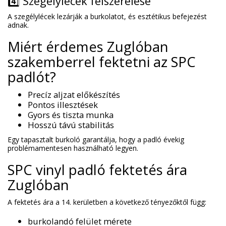
4️⃣ Szegélylécek felszerelése
A szegélylécek lezárják a burkolatot, és esztétikus befejezést
adnak.
Miért érdemes Zuglóban
szakemberrel fektetni az SPC
padlót?
Precíz aljzat előkészítés
Pontos illesztések
Gyors és tiszta munka
Hosszú távú stabilitás
Egy tapasztalt burkoló garantálja, hogy a padló évekig
problémamentesen használható legyen.
SPC vinyl padló fektetés ára
Zuglóban
A fektetés ára a 14. kerületben a következő tényezőktől függ:
burkolandó felület mérete