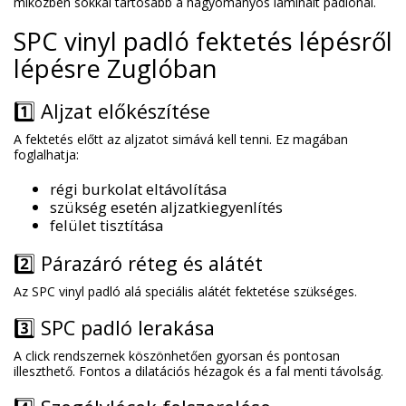
miközben sokkal tartósabb a hagyományos laminált padlónál.
SPC vinyl padló fektetés lépésről
lépésre Zuglóban
1️⃣ Aljzat előkészítése
A fektetés előtt az aljzatot simává kell tenni. Ez magában
foglalhatja:
régi burkolat eltávolítása
szükség esetén aljzatkiegyenlítés
felület tisztítása
2️⃣ Párazáró réteg és alátét
Az SPC vinyl padló alá speciális alátét fektetése szükséges.
3️⃣ SPC padló lerakása
A click rendszernek köszönhetően gyorsan és pontosan
illeszthető. Fontos a dilatációs hézagok és a fal menti távolság.