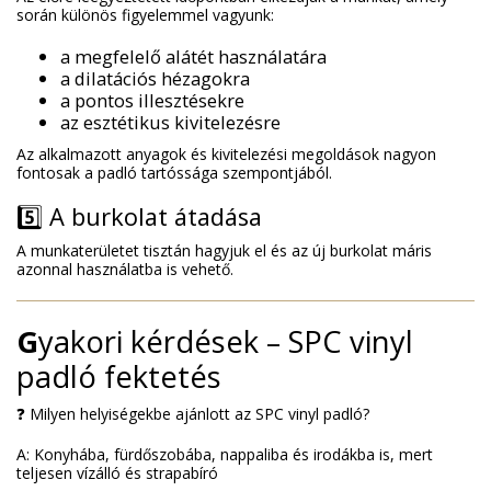
során különös figyelemmel vagyunk:
a megfelelő alátét használatára
a dilatációs hézagokra
a pontos illesztésekre
az esztétikus kivitelezésre
Az alkalmazott anyagok és kivitelezési megoldások nagyon
fontosak a padló tartóssága szempontjából.
5️⃣ A burkolat átadása
A munkaterületet tisztán hagyjuk el és az új burkolat máris
azonnal használatba is vehető.
G
yakori kérdések – SPC vinyl
padló fektetés
❓ Milyen helyiségekbe ajánlott az SPC vinyl padló?
A: Konyhába, fürdőszobába, nappaliba és irodákba is, mert
teljesen vízálló és strapabíró