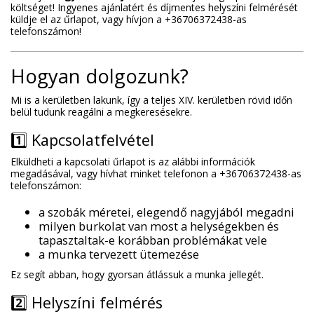
költséget!
Ingyenes ajánlatért és díjmentes helyszíni felmérését
küldje el az űrlapot
, vagy hívjon a +36706372438-as
telefonszámon!
Hogyan dolgozunk?
Mi is a kerületben lakunk, így a teljes XIV. kerületben rövid időn
belül tudunk reagálni a megkeresésekre.
1️⃣ Kapcsolatfelvétel
Elküldheti a kapcsolati űrlapot is az alábbi információk
megadásával
, vagy hívhat minket telefonon a +36706372438-as
telefonszámon:
a szobák méretei, elegendő nagyjából megadni
milyen burkolat van most a helységekben és
tapasztaltak-e korábban problémákat vele
a munka tervezett ütemezése
Ez segít abban, hogy gyorsan átlássuk a munka jellegét.
2️⃣ Helyszíni felmérés