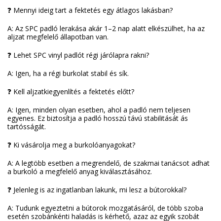
❓ Mennyi ideig tart a fektetés egy átlagos lakásban?
A: Az SPC padló lerakása akár 1–2 nap alatt elkészülhet, ha az
aljzat megfelelő állapotban van.
❓ Lehet SPC vinyl padlót régi járólapra rakni?
A: Igen, ha a régi burkolat stabil és sík.
❓ Kell aljzatkiegyenlítés a fektetés előtt?
A: Igen, minden olyan esetben, ahol a padló nem teljesen
egyenes. Ez biztosítja a padló hosszú távú stabilitását ás
tartósságát.
❓ Ki vásárolja meg a burkolóanyagokat?
A: A legtöbb esetben a megrendelő, de szakmai tanácsot adhat
a burkoló a megfelelő anyag kiválasztásához.
❓ Jelenleg is az ingatlanban lakunk, mi lesz a bútorokkal?
A: Tudunk egyeztetni a bútorok mozgatásáról, de több szoba
esetén szobánkénti haladás is kérhető, azaz az egyik szobát