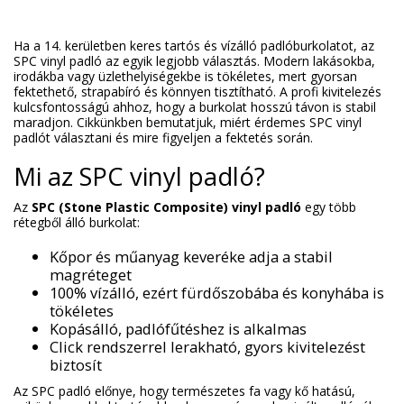
Ha a 14. kerületben keres tartós és vízálló padlóburkolatot, az
SPC vinyl padló az egyik legjobb választás. Modern lakásokba,
irodákba vagy üzlethelyiségekbe is tökéletes, mert gyorsan
fektethető, strapabíró és könnyen tisztítható. A profi kivitelezés
kulcsfontosságú ahhoz, hogy a burkolat hosszú távon is stabil
maradjon. Cikkünkben bemutatjuk, miért érdemes SPC vinyl
padlót választani és mire figyeljen a fektetés során.
Mi az SPC vinyl padló?
Az
SPC (Stone Plastic Composite) vinyl padló
egy több
rétegből álló burkolat:
Kőpor és műanyag keveréke adja a stabil
magréteget
100% vízálló, ezért fürdőszobába és konyhába is
tökéletes
Kopásálló, padlófűtéshez is alkalmas
Click rendszerrel lerakható, gyors kivitelezést
biztosít
Az SPC padló előnye, hogy természetes fa vagy kő hatású,