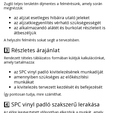
Zugló teljes területén díjmentes a felmérésünk, amely során
megnézzük:
az aljzat esetleges hibáira utaló jeleket
az aljzatkiegyenlítés vérható szükségességét
az alkalmazandó alátét és burkolat részleteit is
átbeszéljük
A helyszíni felmérés sokat segít a tervezésben.
3️⃣ Részletes árajánlat
Rendezett tételes táblázatos formában küldjük kalkulációnkat,
amely tartalmazza:
az SPC vinyl padló kivitelezésének munkadíját
amennyiben szükséges az előkészítési
munkákat
a kivitelezés tervezett kezdését és befejezését
Így pontosan tudja, mire számíthat.
4️⃣ SPC vinyl padló szakszerű lerakása
Az előre leegyeztetett időpontban elkezdjük a munkát, amely