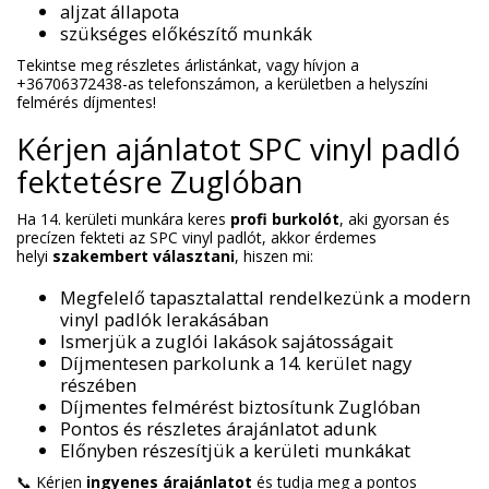
aljzat állapota
szükséges előkészítő munkák
Tekintse meg részletes árlistánkat
, vagy hívjon a
+36706372438-as telefonszámon, a kerületben a helyszíni
felmérés díjmentes!
Kérjen ajánlatot SPC vinyl padló
fektetésre Zuglóban
Ha 14. kerületi munkára keres
profi burkolót
, aki gyorsan és
precízen fekteti az SPC vinyl padlót, akkor érdemes
helyi
szakembert választani
, hiszen mi:
Megfelelő tapasztalattal rendelkezünk a modern
vinyl padlók lerakásában
Ismerjük a zuglói lakások sajátosságait
Díjmentesen parkolunk a 14. kerület nagy
részében
Díjmentes felmérést biztosítunk Zuglóban
Pontos és részletes árajánlatot adunk
Előnyben részesítjük a kerületi munkákat
📞 Kérjen
ingyenes árajánlatot
és tudja meg a pontos