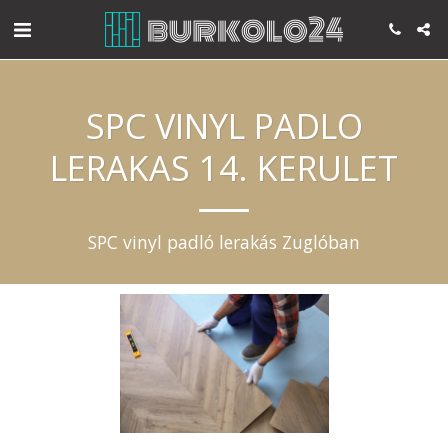
SPC VINYL PADLO
LERAKAS 14. KERULET
SPC vinyl padló lerakás Zuglóban