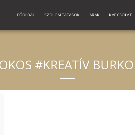
FŐOLDAL
SZOLGÁLTATÁSOK
ARAK
KAPCSOLAT
SOKOS #KREATÍV BURK