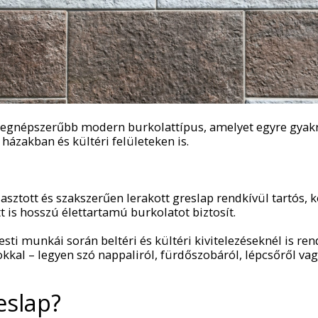
 legnépszerűbb modern burkolattípus, amelyet egyre gyak
 házakban és kültéri felületeken is.
asztott és szakszerűen lerakott greslap rendkívül tartós, 
t is hosszú élettartamú burkolatot biztosít.
ti munkái során beltéri és kültéri kivitelezéseknél is re
kal – legyen szó nappaliról, fürdőszobáról, lépcsőről vag
eslap?