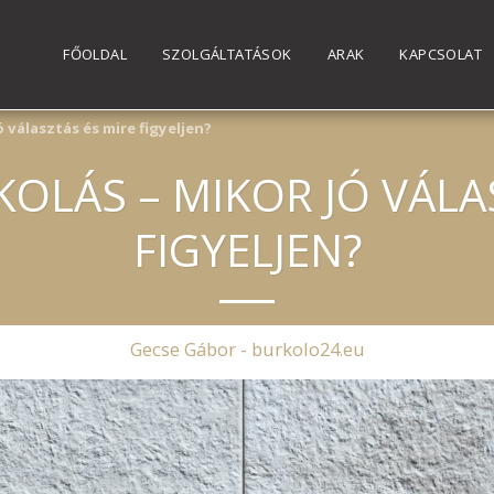
FŐOLDAL
SZOLGÁLTATÁSOK
ARAK
KAPCSOLAT
 választás és mire figyeljen?
OLÁS – MIKOR JÓ VÁLA
FIGYELJEN?
Gecse Gábor - burkolo24.eu