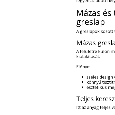
legyen az adott hel
Mázas és 
greslap
A greslapok között t
Mázas gresl
A felületre külön m
kialakítását.
Előnye:
széles design 
könnyű tisztít
esztétikus me
Teljes keres
Itt az anyag teljes