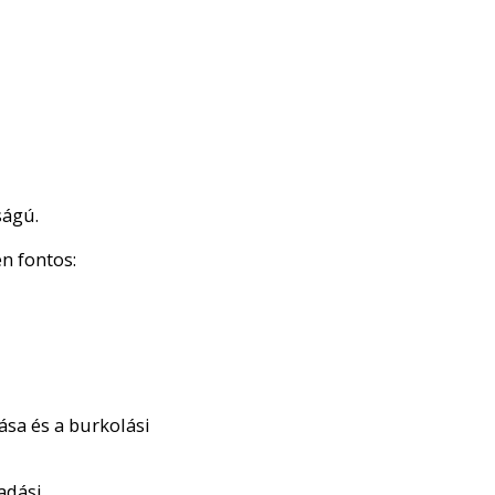
ságú.
n fontos:
sa és a burkolási
adási