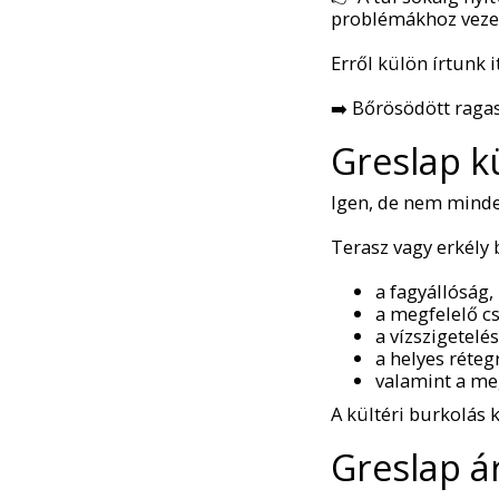
problémákhoz veze
Erről külön írtunk it
➡️ Bőrösödött raga
Greslap kü
Igen, de nem minden
Terasz vagy erkély 
a fagyállóság,
a megfelelő c
a vízszigetelés
a helyes réteg
valamint a meg
A kültéri burkolás 
Greslap ár