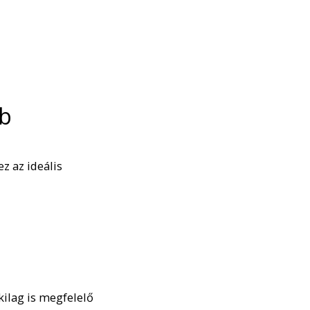
bb
z az ideális
kilag is megfelelő