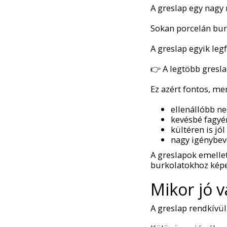
A greslap egy nagy
Sokan porcelán burk
A greslap egyik leg
👉 A legtöbb greslap
Ez azért fontos, mer
ellenállóbb n
kevésbé fagyé
kültéren is jó
nagy igénybevé
A greslapok emell
burkolatokhoz képe
Mikor jó v
A greslap rendkívül