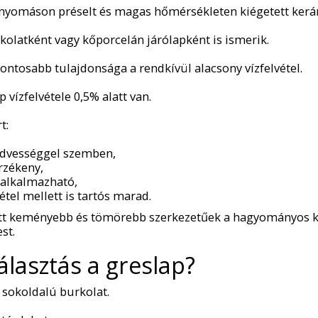
 nyomáson préselt és magas hőmérsékleten kiégetett kerá
olatként vagy kőporcelán járólapként is ismerik.
fontosabb tulajdonsága a rendkívül alacsony vízfelvétel.
 vízfelvétele 0,5% alatt van.
t:
edvességgel szemben,
rzékeny,
l alkalmazható,
tel mellett is tartós marad.
ett keményebb és tömörebb szerkezetűek a hagyományos 
st.
álasztás a greslap?
 sokoldalú burkolat.