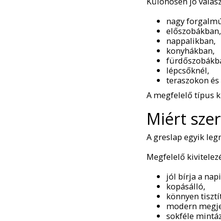
Különösen jó válasz
nagy forgalmú
előszobákban,
nappalikban,
konyhákban,
fürdőszobákb
lépcsőknél,
teraszokon és 
A megfelelő típus k
Miért sze
A greslap egyik leg
Megfelelő kivitelezé
jól bírja a nap
kopásálló,
könnyen tisztí
modern megje
sokféle mintá