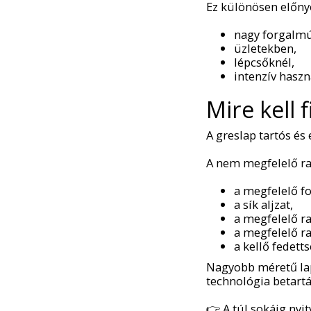
Ez különösen előnyö
nagy forgalmú
üzletekben,
lépcsőknél,
intenzív haszn
Mire kell 
A greslap tartós és 
A nem megfelelő ra
a megfelelő fo
a sík aljzat,
a megfelelő ra
a megfelelő ra
a kellő fedetts
Nagyobb méretű lap
technológia betartá
👉 A túl sokáig nyi