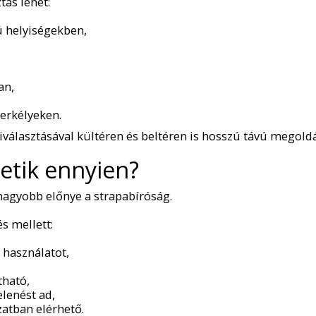
tás lehet:
 helyiségekben,
an,
erkélyeken.
iválasztásával kültéren és beltéren is hosszú távú megoldá
retik ennyien?
nagyobb előnye a strapabíróság.
s mellett:
i használatot,
tható,
lenést ad,
zatban elérhető.