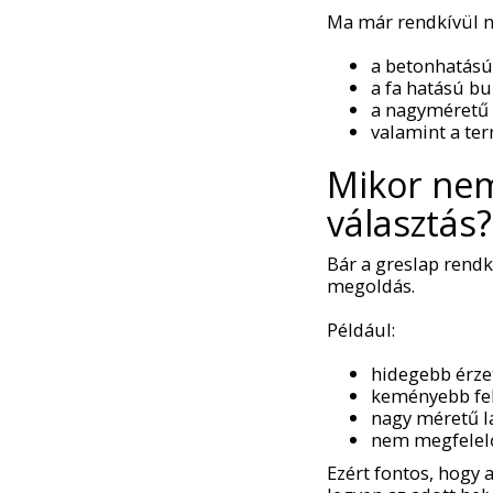
Ma már rendkívül n
a betonhatású
a fa hatású bu
a nagyméretű 
valamint a te
Mikor nem 
választás?
Bár a greslap rendk
megoldás.
Például:
hidegebb érzet
keményebb fel
nagy méretű l
nem megfelelő
Ezért fontos, hogy 