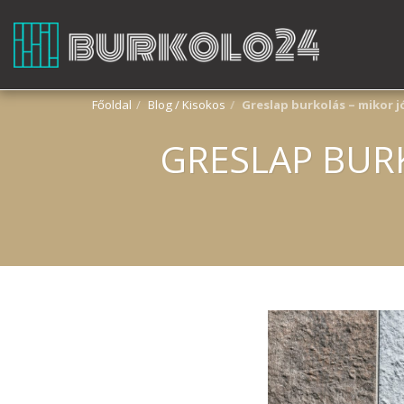
Főoldal
Blog / Kisokos
Greslap burkolás – mikor jó
GRESLAP BURK