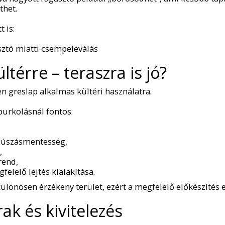
thet.
t is:
sztó miatti csempeleválás
ltérre – teraszra is jó?
 greslap alkalmas kültéri használatra.
burkolásnál fontos:
súszásmentesség,
,
rend,
felelő lejtés kialakítása.
különösen érzékeny terület, ezért a megfelelő előkészítés 
ak és kivitelezés