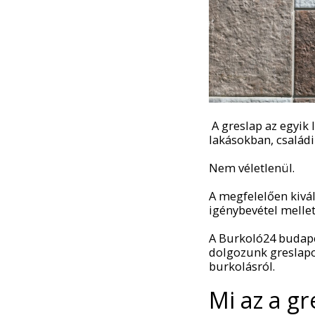
A greslap az egyik
lakásokban, családi
Nem véletlenül.
A megfelelően kivál
igénybevétel mellet
A Burkoló24 budapes
dolgozunk greslapok
burkolásról.
Mi az a gr