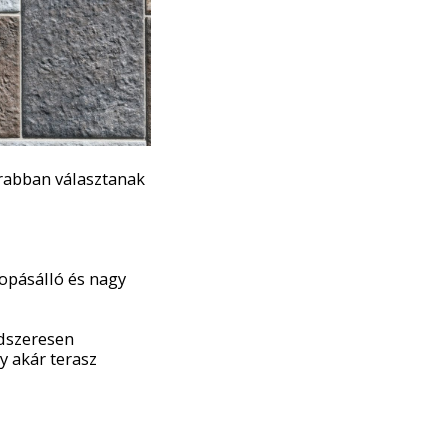
rabban választanak
kopásálló és nagy
ndszeresen
y akár terasz