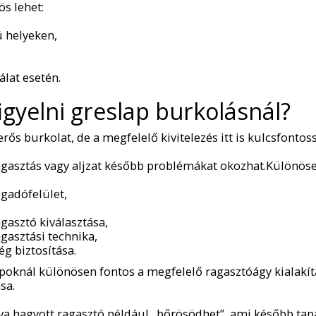
s lehet:
 helyeken,
álat esetén.
figyelni greslap burkolásnál?
erős burkolat, de a megfelelő kivitelezés itt is kulcsfontos
gasztás vagy aljzat később problémákat okozhat.Különöse
gadófelület,
gasztó kiválasztása,
gasztási technika,
ég biztosítása.
oknál különösen fontos a megfelelő ragasztóágy kialakítá
sa.
tva hagyott ragasztó például „bőrösödhet”, ami később tap