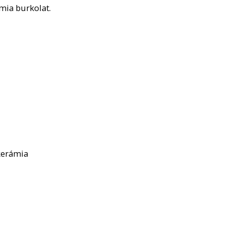
mia burkolat.
kerámia