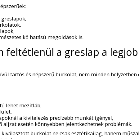
épszerűek:
 greslapok,
rkolatok,
lapok,
rmészetes kő hatású megoldások is.
feltétlenül a greslap a legjo
ívül tartós és népszerű burkolat, nem minden helyzetben e
ű lehet mezítláb,
ület,
apoknál a kivitelezés precízebb munkát igényel,
 aljzat esetén könnyebben jelentkezhetnek problémák.
a kiválasztott burkolat ne csak esztétikailag, hanem műsza