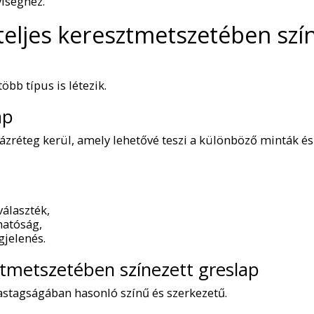
yiséghez.
teljes keresztmetszetében szí
öbb típus is létezik.
ap
ázréteg kerül, amely lehetővé teszi a különböző minták és
választék,
hatóság,
gjelenés.
ztmetszetében színezett greslap
 vastagságában hasonló színű és szerkezetű.